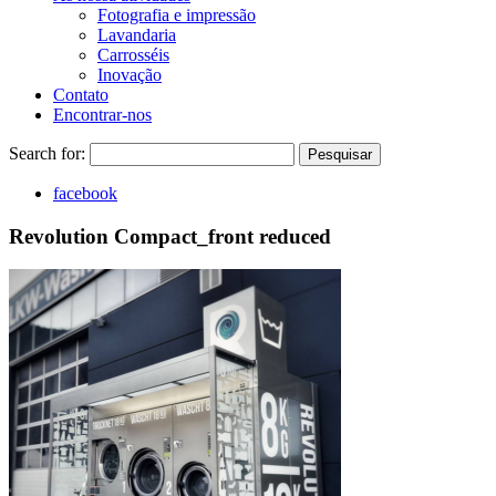
Fotografia e impressão
Lavandaria
Carrosséis
Inovação
Contato
Encontrar-nos
Search for:
Pesquisar
facebook
Revolution Compact_front reduced