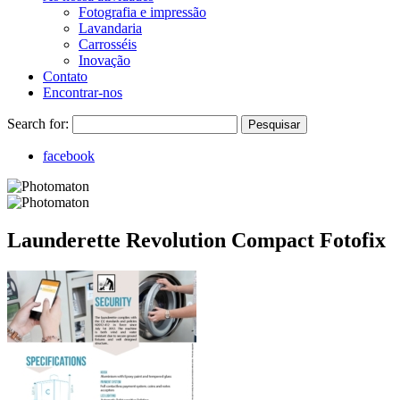
Fotografia e impressão
Lavandaria
Carrosséis
Inovação
Contato
Encontrar-nos
Search for:
Pesquisar
facebook
Launderette Revolution Compact Fotofix