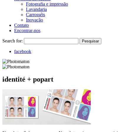
Fotografia e impressão
Lavandaria
Carrosséis
Inovação
Contato
Encontrar-nos
Search for:
Pesquisar
facebook
identité + popart