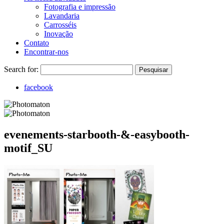
Fotografia e impressão
Lavandaria
Carrosséis
Inovação
Contato
Encontrar-nos
Search for:
Pesquisar
facebook
evenements-starbooth-&-easybooth-
motif_SU