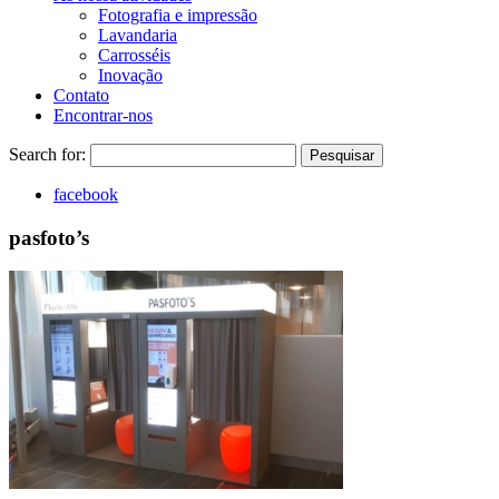
Fotografia e impressão
Lavandaria
Carrosséis
Inovação
Contato
Encontrar-nos
Search for:
Pesquisar
facebook
pasfoto’s