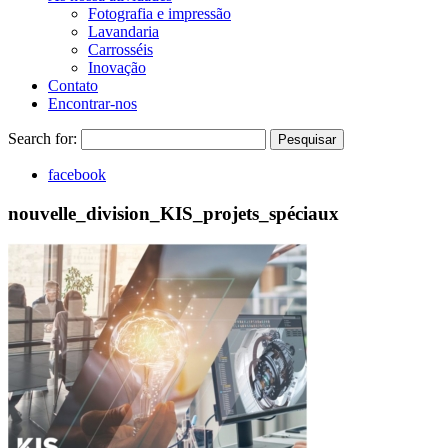
Fotografia e impressão
Lavandaria
Carrosséis
Inovação
Contato
Encontrar-nos
Search for:
Pesquisar
facebook
nouvelle_division_KIS_projets_spéciaux