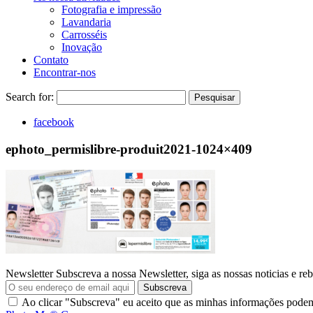
Fotografia e impressão
Lavandaria
Carrosséis
Inovação
Contato
Encontrar-nos
Search for:
Pesquisar
facebook
ephoto_permislibre-produit2021-1024×409
Newsletter
Subscreva a nossa Newsletter, siga as nossas noticias e reb
Subscreva
Ao clicar "Subscreva" eu aceito que as minhas informações pode