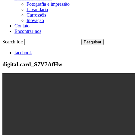
Fotografia e impressão
Lavandaria
Carrosséis
Inovação
Contato
Encontrar-nos
Search for:
Pesquisar
facebook
digital-card_S7V7AfHw