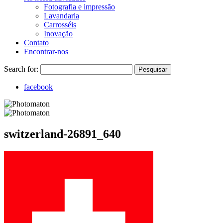
Fotografia e impressão
Lavandaria
Carrosséis
Inovação
Contato
Encontrar-nos
Search for:
Pesquisar
facebook
switzerland-26891_640