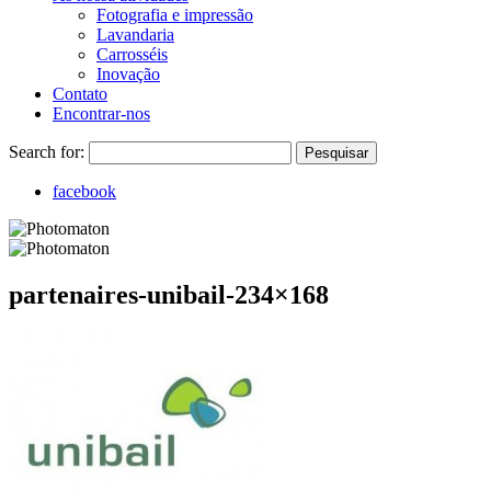
Fotografia e impressão
Lavandaria
Carrosséis
Inovação
Contato
Encontrar-nos
Search for:
Pesquisar
facebook
partenaires-unibail-234×168