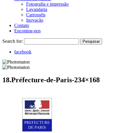
Fotografia e impressão
Lavandaria
Carrosséis
Inovação
Contato
Encontrar-nos
Search for:
Pesquisar
facebook
18.Préfecture-de-Paris-234×168